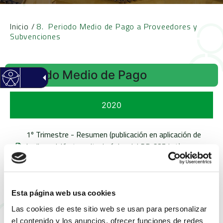
Inicio
/
8. Periodo Medio de Pago a Proveedores y
Subvenciones
Periodo Medio de Pago
2020
1º Trimestre - Resumen (publicación en aplicación de
la disposición transitoria única del RD 635/14)
Proveedores
1º Trimestre - Detalle por Entidades (publicación en
aplicación de la disposición transitoria única del RD
635/14) Proveedores
Esta página web usa cookies
2º Trimestre - Resumen (publicación en aplicación de
Las cookies de este sitio web se usan para personalizar
la disposición transitoria única del RD 635/14)
el contenido y los anuncios, ofrecer funciones de redes