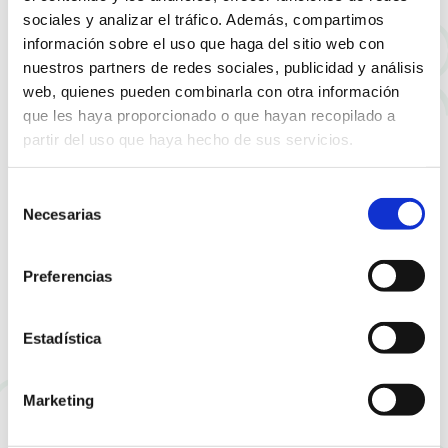
Proveedores
sociales y analizar el tráfico. Además, compartimos
2º Trimestre - Detalle por Entidades (publicación en
información sobre el uso que haga del sitio web con
aplicación de la disposición transitoria única del RD
nuestros partners de redes sociales, publicidad y análisis
635/14) Proveedores
web, quienes pueden combinarla con otra información
3º Trimestre - Resumen (publicación en aplicación de
que les haya proporcionado o que hayan recopilado a
la disposición transitoria única del RD 635/14)
partir del uso que haya hecho de sus servicios.
Proveedores
3º Trimestre - Detalle por Entidades (publicación en
Selección
aplicación de la disposición transitoria única del RD
Necesarias
de
635/14) Proveedores
consentimiento
4º Trimestre - Resumen (publicación en aplicación de
la disposición transitoria única del RD 635/14)
Preferencias
Proveedores
4º Trimestre - Detalle por Entidades (publicación en
Estadística
aplicación de la disposición transitoria única del RD
635/14) Proveedores
Marketing
2021