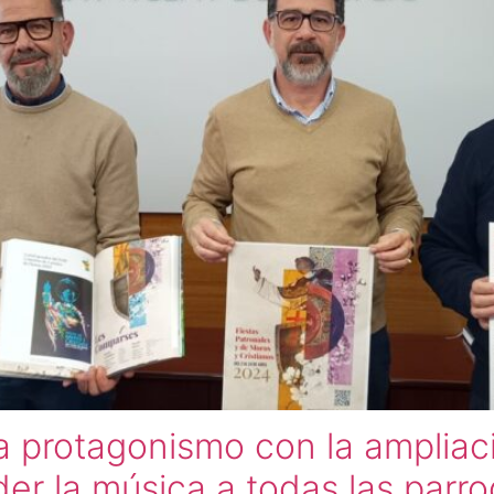
 protagonismo con la ampliac
er la música a todas las parro