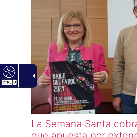
CTRL
U
La Semana Santa cobra
que apuesta por extend