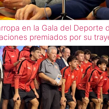
rropa en la Gala del Deporte 
aciones premiados por su traye