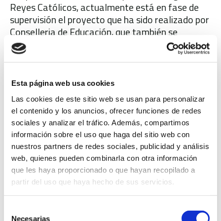
Reyes Católicos, actualmente está en fase de
supervisión el proyecto que ha sido realizado por
Conselleria de Educación, que también se
encargará de su ejecución previsiblemente en
2027.
La edil de Educación ha mantenido que “no
Esta página web usa cookies
podemos saltarnos ningún paso legal ni se puede
empezar una obra sin tener los proyectos y,
Las cookies de este sitio web se usan para personalizar
llegados a este punto, hay que recordarle al
el contenido y los anuncios, ofrecer funciones de redes
PSOE que no los hizo y ahora nos pide que
sociales y analizar el tráfico. Además, compartimos
información sobre el uso que haga del sitio web con
empecemos la casa por el tejado”.
nuestros partners de redes sociales, publicidad y análisis
Llopis ha insistido en que “este equipo de
web, quienes pueden combinarla con otra información
Gobierno no vende humo, cuenta las cosas como
que les haya proporcionado o que hayan recopilado a
son y la realidad es que todos estos proyectos
partir del uso que haya hecho de sus servicios.
educativos se están impulsando trabajando con
los técnicos del Ayuntamiento y la conselleria
Selección
mediante multitud de reuniones, que no siempre
Necesarias
de