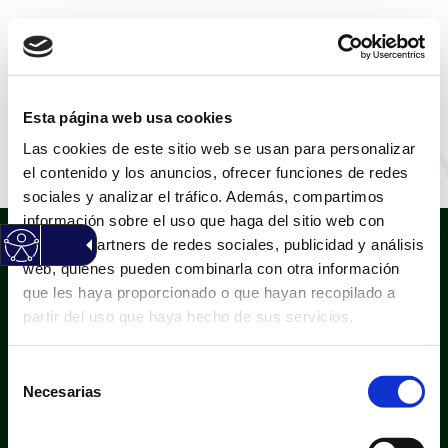
CASTELLANO
|
VALENCIÀ
Esta página web usa cookies
Las cookies de este sitio web se usan para personalizar
Tablón de anuncios
el contenido y los anuncios, ofrecer funciones de redes
sociales y analizar el tráfico. Además, compartimos
información sobre el uso que haga del sitio web con
nuestros partners de redes sociales, publicidad y análisis
web, quienes pueden combinarla con otra información
que les haya proporcionado o que hayan recopilado a
partir del uso que haya hecho de sus servicios.
Selección
Política de privacidad
Aviso legal
Necesarias
de
Política de cookies
Mapa web
consentimiento