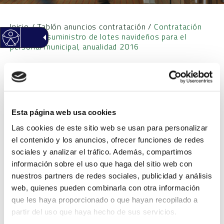
Inicio
/
Tablón anuncios contratación
/
Contratación
menor de suministro de lotes navideños para el
personal municipal, anualidad 2016
Contratación menor de
suministro de lotes
Esta página web usa cookies
navideños para el personal
Las cookies de este sitio web se usan para personalizar
el contenido y los anuncios, ofrecer funciones de redes
municipal, anualidad 2016
sociales y analizar el tráfico. Además, compartimos
información sobre el uso que haga del sitio web con
nuestros partners de redes sociales, publicidad y análisis
Objeto
Contratación menor de
web, quienes pueden combinarla con otra información
suministro de lotes
que les haya proporcionado o que hayan recopilado a
navideños para el
partir del uso que haya hecho de sus servicios.