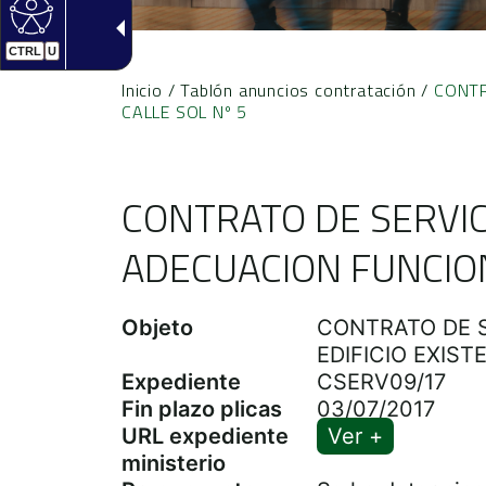
CTRL
U
Inicio
/
Tablón anuncios contratación
/
CONTR
CALLE SOL Nº 5
CONTRATO DE SERVIC
ADECUACION FUNCIONA
Objeto
CONTRATO DE S
EDIFICIO EXIST
Expediente
CSERV09/17
Fin plazo plicas
03/07/2017
URL expediente
Ver +
ministerio