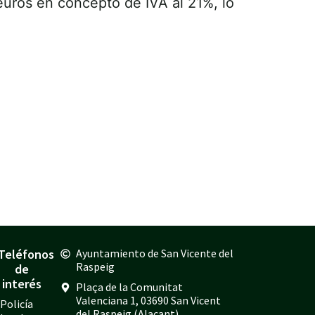
uros en concepto de IVA al 21%, lo
Teléfonos
Ayuntamiento de San Vicente del
Raspeig
de
interés
Plaça de la Comunitat
Valenciana 1, 03690 San Vicent
Policía
del Raspeig (Alacant)