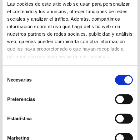
INTEGRADAS EN EL ERP
Las cookies de este sitio web se usan para personalizar
DEL AYUNTAMIENTO DE
el contenido y los anuncios, ofrecer funciones de redes
sociales y analizar el tráfico. Además, compartimos
SAN VICENTE DEL
información sobre el uso que haga del sitio web con
nuestros partners de redes sociales, publicidad y análisis
RASPEIG
web, quienes pueden combinarla con otra información
que les haya proporcionado o que hayan recopilado a
partir del uso que haya hecho de sus servicios.
Objeto
CONTRATO DE
SERVICIOS DE
Selección
MANTENIMIENTO DE
Necesarias
de
APLICACIONES
consentimiento
CORPORATIVAS DE
Preferencias
CONTABILIDAD
INTEGRADAS EN EL
ERP DEL
Estadística
AYUNTAMIENTO DE
SAN VICENTE DEL
Marketing
RASPEIG