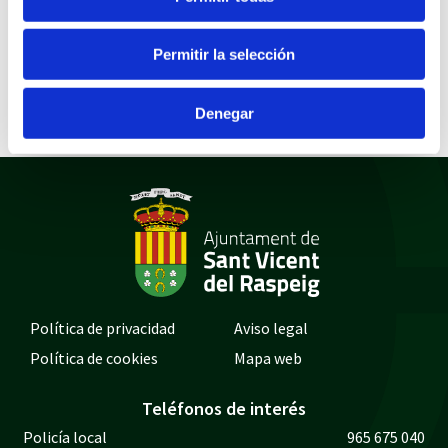
euros /año)
Publicación
BOP DE ALICANTE Nº
Permitir la selección
licitación
95 DE 22/5/2017
Denegar
Política de privacidad
Aviso legal
Política de cookies
Mapa web
Teléfonos de interés
Policía local
965 675 040