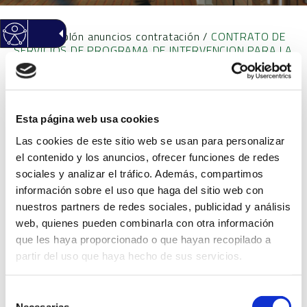
Inicio
/
Tablón anuncios contratación
/
CONTRATO DE
SERVICIOS DE PROGRAMA DE INTERVENCION PARA LA
MEJORA DE EMPLEABILIDAD CON COLECTIVOS EN
RIESGO DE EXCLUSION SOCIAL
Esta página web usa cookies
CONTRATO DE SERVICIOS
Las cookies de este sitio web se usan para personalizar
DE PROGRAMA DE
el contenido y los anuncios, ofrecer funciones de redes
sociales y analizar el tráfico. Además, compartimos
INTERVENCION PARA LA
información sobre el uso que haga del sitio web con
nuestros partners de redes sociales, publicidad y análisis
MEJORA DE
web, quienes pueden combinarla con otra información
que les haya proporcionado o que hayan recopilado a
EMPLEABILIDAD CON
partir del uso que haya hecho de sus servicios.
COLECTIVOS EN RIESGO
Selección
Necesarias