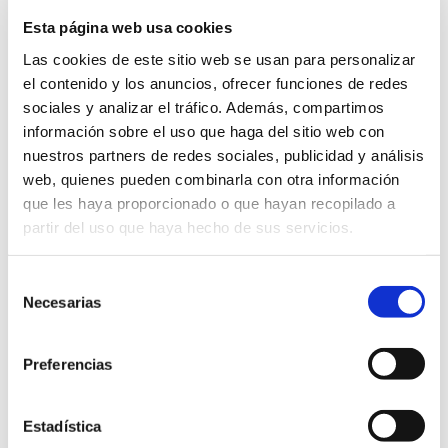
Anualidad 2018
Esta página web usa cookies
(septiembre a
Las cookies de este sitio web se usan para personalizar
noviembre 2018):
el contenido y los anuncios, ofrecer funciones de redes
22.125,00 euros.
sociales y analizar el tráfico. Además, compartimos
información sobre el uso que haga del sitio web con
(15.000,00 € voz y
nuestros partners de redes sociales, publicidad y análisis
7.125,00 € datos)
web, quienes pueden combinarla con otra información
Anualidad 2019
que les haya proporcionado o que hayan recopilado a
(diciembre 2018 - enero
partir del uso que haya hecho de sus servicios.
a noviembre 2019):
88.500,00 euros.
Selección
Necesarias
de
(60.000,00 € voz y
consentimiento
28.500,00 € datos)
Preferencias
Anualidad 2020
(diciembre 2019 –
Estadística
enero a agosto 2020):