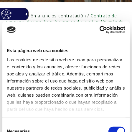
Inicio
/
Tablón anuncios contratación
/
Contrato de
servicios de señalización horizontal en San Vicente del
Raspeig
Contrato de servicios de
Esta página web usa cookies
Las cookies de este sitio web se usan para personalizar
señalización horizontal en
el contenido y los anuncios, ofrecer funciones de redes
sociales y analizar el tráfico. Además, compartimos
San Vicente del Raspeig
información sobre el uso que haga del sitio web con
nuestros partners de redes sociales, publicidad y análisis
web, quienes pueden combinarla con otra información
Objeto
Contrato de servicios
que les haya proporcionado o que hayan recopilado a
de señalización
partir del uso que haya hecho de sus servicios.
horizontal en San
Vicente del Raspeig
Expediente
CSERV09/14
Selección
Necesarias