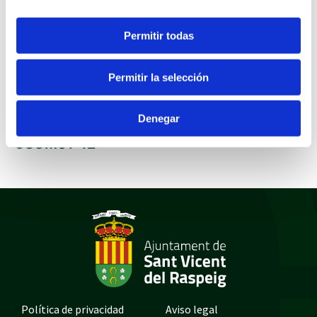
JUNTA DE GOBIERNO
LOCAL DE 19/10/2012
Permitir todas
Documentos
Permitir la selección
PLIEGOS JURIDICO-ADMINISTRATIVOS
PLIEGOS DE CONDICIONES TECNICAS
Denegar
ANUNCIO COMPOSICION MC
CSUM01-12
Política de privacidad
Aviso legal