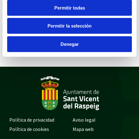
Publicación
PLACE 28-10-2019,
Permitir todas
licitación
TRAMITACIÓN
URGENTE.
Permitir la selección
Documentos
Denegar
DECRETO INCOACIÓN CSUM09/19
Política de privacidad
Aviso legal
Política de cookies
Mapa web