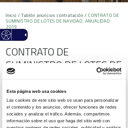
Inicio
/
Tablón anuncios contratación
/
CONTRATO DE
SUMINISTRO DE LOTES DE NAVIDAD, ANUALIDAD
2019
CONTRATO DE
SUMINISTRO DE LOTES DE
NAVIDAD, ANUALIDAD
2019
Esta página web usa cookies
Las cookies de este sitio web se usan para personalizar
Objeto
CONTRATO DE
el contenido y los anuncios, ofrecer funciones de redes
SUMINISTRO DE LOTES
sociales y analizar el tráfico. Además, compartimos
DE NAVIDAD,
información sobre el uso que haga del sitio web con
nuestros partners de redes sociales, publicidad y análisis