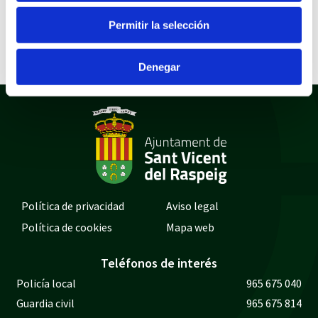
ANUNCIO MESA CONTRATACION
Acuerdo declaración procedimientos
Permitir la selección
licitación desiertos
Denegar
Política de privacidad
Aviso legal
Política de cookies
Mapa web
Teléfonos de interés
Policía local
965 675 040
Guardia civil
965 675 814