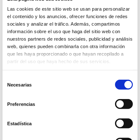
2010)
Las cookies de este sitio web se usan para personalizar
el contenido y los anuncios, ofrecer funciones de redes
sociales y analizar el tráfico. Además, compartimos
Objeto
INSTALACION DE
información sobre el uso que haga del sitio web con
PUESTOS
nuestros partners de redes sociales, publicidad y análisis
INFORMATICOS DE
web, quienes pueden combinarla con otra información
INFORMACION Y
que les haya proporcionado o que hayan recopilado a
TRAMITACION A
partir del uso que haya hecho de sus servicios.
DISPOSICION DE LOS
CIUDADANOS (FEESL
Selección
2010)
Necesarias
de
Expediente
CSUM04/10
consentimiento
Fecha
23/04/2010
publicación
Preferencias
adjudicación
provisional
Estadística
Fin plazo plicas
23/03/2010
Presupuesto
31.709,76 IVA