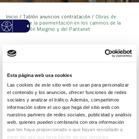
Inicio
/
Tablón anuncios contratación
/
Obras de
refuerzo de la pavimentación en los caminos de la
prolongación Maigmo y del Pantanet
Obras de refuerzo de la
pavimentación en los
Esta página web usa cookies
caminos de la
Las cookies de este sitio web se usan para personalizar
el contenido y los anuncios, ofrecer funciones de redes
prolongación Maigmo y del
sociales y analizar el tráfico. Además, compartimos
información sobre el uso que haga del sitio web con
Pantanet
nuestros partners de redes sociales, publicidad y análisis
web, quienes pueden combinarla con otra información
Objeto
Obras de refuerzo de la
que les haya proporcionado o que hayan recopilado a
partir del uso que haya hecho de sus servicios.
pavimentación en los