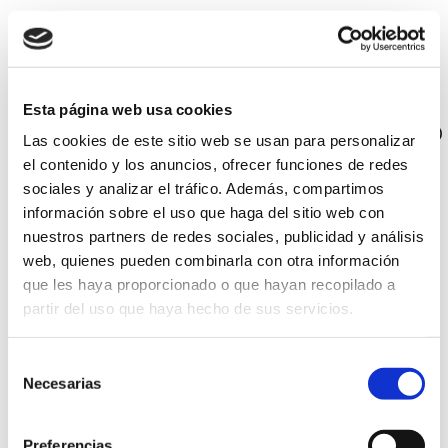
2010)
Objeto
OBRAS DE
REHABILITACION Y
Esta página web usa cookies
REACONDICIONAMIENTO
Las cookies de este sitio web se usan para personalizar
Y EQUIPAMIENTO DE
el contenido y los anuncios, ofrecer funciones de redes
LA FINCA LOS
sociales y analizar el tráfico. Además, compartimos
MOLINOS PARA
información sobre el uso que haga del sitio web con
CENTRO JUVENIL
nuestros partners de redes sociales, publicidad y análisis
(FEESL 2010)
web, quienes pueden combinarla con otra información
Expediente
CO11/10
que les haya proporcionado o que hayan recopilado a
Fecha
07/07/2010
partir del uso que haya hecho de sus servicios.
publicación
adjudicación
Selección
provisional
Necesarias
de
Fin plazo plicas
10/05/2010
consentimiento
Presupuesto
1.056.681,00 EUROS
Preferencias