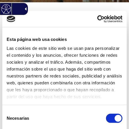
Inicio
/
Tablón anuncios contratación
/
PREVENCION
COMUNTARIA DE CONDUCTAS ADICTIVAS
Esta página web usa cookies
PREVENCION
Las cookies de este sitio web se usan para personalizar
COMUNTARIA DE
el contenido y los anuncios, ofrecer funciones de redes
sociales y analizar el tráfico. Además, compartimos
CONDUCTAS ADICTIVAS
información sobre el uso que haga del sitio web con
nuestros partners de redes sociales, publicidad y análisis
web, quienes pueden combinarla con otra información
Objeto
PREVENCION
que les haya proporcionado o que hayan recopilado a
COMUNTARIA DE
partir del uso que haya hecho de sus servicios.
CONDUCTAS
ADICTIVAS
Selección
Expediente
CSERV09/12
Necesarias
de
Fin plazo plicas
19/11/2012
consentimiento