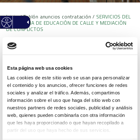
Inicio
/
Tablón anuncios contratación
/
SERVICIOS DEL
PROGRAMA DE EDUCACIÓN DE CALLE Y MEDIACIÓN
DE CONFLICTOS
SERVICIOS DEL
PROGRAMA DE
Esta página web usa cookies
Las cookies de este sitio web se usan para personalizar
EDUCACIÓN DE CALLE Y
el contenido y los anuncios, ofrecer funciones de redes
sociales y analizar el tráfico. Además, compartimos
MEDIACIÓN DE
información sobre el uso que haga del sitio web con
nuestros partners de redes sociales, publicidad y análisis
CONFLICTOS
web, quienes pueden combinarla con otra información
que les haya proporcionado o que hayan recopilado a
partir del uso que haya hecho de sus servicios.
Objeto
SERVICIOS DEL
PROGRAMA DE