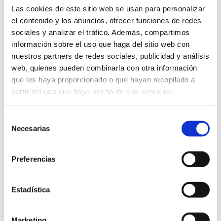
Las cookies de este sitio web se usan para personalizar
Objeto
SUMINISTRO CON
el contenido y los anuncios, ofrecer funciones de redes
INSTALACION DE
sociales y analizar el tráfico. Además, compartimos
SISTEMA DE
información sobre el uso que haga del sitio web con
SONORIZACION PARA
nuestros partners de redes sociales, publicidad y análisis
EL SALON DE PLENOS
web, quienes pueden combinarla con otra información
DEL NUEVO
que les haya proporcionado o que hayan recopilado a
EQUIPAMIENTO
partir del uso que haya hecho de sus servicios.
MUNICIPAL
Expediente
CSUM09/10
Selección
Fecha
07/07/2010
Necesarias
de
publicación
consentimiento
adjudicación
Preferencias
provisional
Fin plazo plicas
15/06/2010
Estadística
Presupuesto
24.238,00 EUROS/IVA
INCLUIDO
Marketing