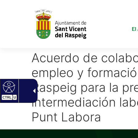
El
Acuerdo de colabo
empleo y formació
Raspeig para la pr
intermediación lab
CTRL
U
Punt Labora