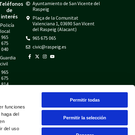
Teléfonos
Ayuntamiento de San Vicente del
Raspeig
de
interés
Plaça de la Comunitat
Valenciana 1, 03690 San Vicent
Policía
del Raspeig (Alacant)
local
965
965 675 065
675
civic@raspeig.es
040
Guardia
civil
965
675
814
Bomberos
Permitir todas
965
675
er funciones
697
 haga del
Permitir la selección
den
r del uso