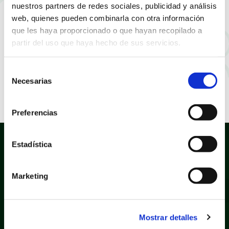
S.A.U. para la
nuestros partners de redes sociales, publicidad y análisis
web, quienes pueden combinarla con otra información
realización de la
que les haya proporcionado o que hayan recopilado a
partir del uso que haya hecho de sus servicios.
actividad deportiva
“muévete en bici
Selección
Necesarias
de
2023”.
consentimiento
Preferencias
Estadística
Marketing
Política de privacidad
Aviso legal
Mostrar detalles
Política de cookies
Mapa web