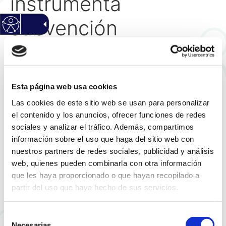
instrumenta
subvención
nominativa derivada
de la subvención
Esta página web usa cookies
concedida por la
Las cookies de este sitio web se usan para personalizar
el contenido y los anuncios, ofrecer funciones de redes
excma. diputación
sociales y analizar el tráfico. Además, compartimos
información sobre el uso que haga del sitio web con
provincial de Alicante
nuestros partners de redes sociales, publicidad y análisis
web, quienes pueden combinarla con otra información
para obras de
que les haya proporcionado o que hayan recopilado a
partir del uso que haya hecho de sus servicios.
reparaciones simples
conservación y
Selección
Necesarias