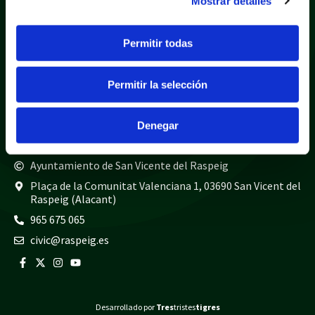
Mostrar detalles
Política de privacidad
Aviso legal
Política de cookies
Mapa web
Permitir todas
Teléfonos de interés
Policía local
965 675 040
Permitir la selección
Guardia civil
965 675 814
Bomberos
965 675 697
Denegar
Ayuntamiento de San Vicente del Raspeig
Plaça de la Comunitat Valenciana 1, 03690 San Vicent del
Raspeig (Alacant)
965 675 065
civic@raspeig.es
Desarrollado por
Tres
tristes
tigres