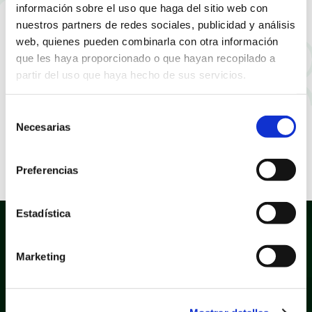
incorporación de los
información sobre el uso que haga del sitio web con
nuestros partners de redes sociales, publicidad y análisis
cuerpos de policía
web, quienes pueden combinarla con otra información
que les haya proporcionado o que hayan recopilado a
locales al “sistema de
partir del uso que haya hecho de sus servicios.
seguimiento integral
Selección
Necesarias
de los casos de
de
consentimiento
violencia de género”.
Preferencias
Estadística
Marketing