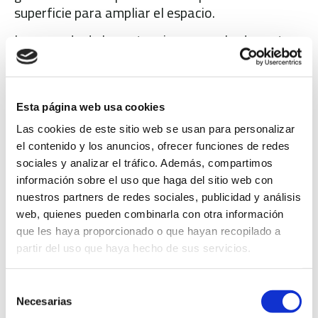
superficie para ampliar el espacio.
La segunda de las actuaciones aprobadas esta
semana por el equipo de Gobierno es la redacción
de una memoria valorada para la adecuación la
planta baja del Centro de Pensionistas y
Esta página web usa cookies
Jubilados situado en calle Juan Ramón Jiménez,
esquina calle Cervantes. En esta superficie de
Las cookies de este sitio web se usan para personalizar
253 metros cuadrados se pretende que la
el contenido y los anuncios, ofrecer funciones de redes
concejalía del Mayor disponga de espacios para
sociales y analizar el tráfico. Además, compartimos
atención al público, labores administrativas,
información sobre el uso que haga del sitio web con
almacenaje y archivo de documentación. El
nuestros partners de redes sociales, publicidad y análisis
adjudicatario dispone de un presupuesto de
web, quienes pueden combinarla con otra información
8.000 euros y un plazo de 3 meses para
que les haya proporcionado o que hayan recopilado a
partir del uso que haya hecho de sus servicios.
desarrollar el diseño.
También desde Arquitectura se ha trasladado a
Selección
la Junta de Gobierno el inicio del proceso de
Necesarias
de
licitación para la redacción del proyecto de