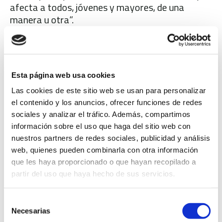
afecta a todos, jóvenes y mayores, de una
manera u otra”.
La edil ha detallado que desde los servicios
sociales se trabaja en esa problemática con un
enfoque preventivo y a nivel comunitario “como
apuesta por la participación y el equilibrio social,
Esta página web usa cookies
fundamentales en ese proceso necesario para ir
Las cookies de este sitio web se usan para personalizar
superando las dificultades y la toma de
el contenido y los anuncios, ofrecer funciones de redes
decisiones con capacidad y autoestima a la hora
sociales y analizar el tráfico. Además, compartimos
de afrontarlas”.
información sobre el uso que haga del sitio web con
nuestros partners de redes sociales, publicidad y análisis
web, quienes pueden combinarla con otra información
que les haya proporcionado o que hayan recopilado a
partir del uso que haya hecho de sus servicios.
Selección
Necesarias
de