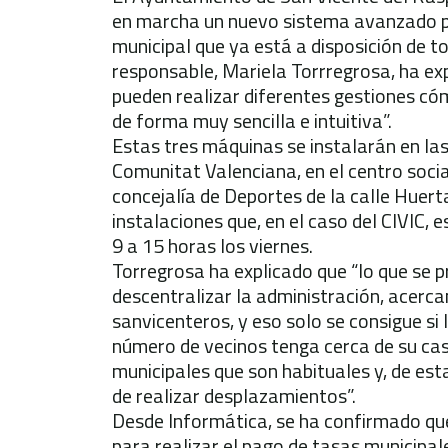
en marcha un nuevo sistema avanzado pa
municipal que ya está a disposición de t
responsable, Mariela Torrregrosa, ha ex
pueden realizar diferentes gestiones cóm
de forma muy sencilla e intuitiva”.
Estas tres máquinas se instalarán en las
Comunitat Valenciana, en el centro social
concejalía de Deportes de la calle Huerta
instalaciones que, en el caso del CIVIC, e
9 a 15 horas los viernes.
Torregrosa ha explicado que “lo que se p
descentralizar la administración, acerca
sanvicenteros, y eso solo se consigue s
número de vecinos tenga cerca de su cas
municipales que son habituales y, de est
de realizar desplazamientos”.
Desde Informática, se ha confirmado qu
para realizar el pago de tasas municipa