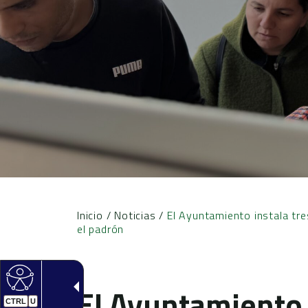
Inicio
/
Noticias
/
El Ayuntamiento instala tre
el padrón
El Ayuntamiento 
CTRL
U