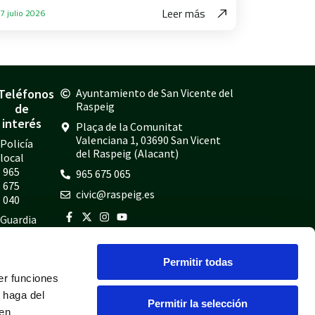
Leer más
7 julio 2026
Teléfonos
Ayuntamiento de San Vicente del
Raspeig
de
interés
Plaça de la Comunitat
Valenciana 1, 03690 San Vicent
Policía
del Raspeig (Alacant)
local
965
965 675 065
675
civic@raspeig.es
040
Guardia
civil
965
Permitir todas
675
er funciones
814
 haga del
Bomberos
Permitir la selección
den