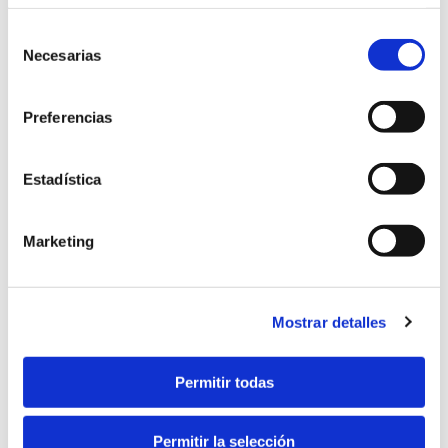
Selección
Necesarias
de
consentimiento
Preferencias
Estadística
Marketing
Mostrar detalles
Permitir todas
Retransmisión de sesiones
Permitir la selección