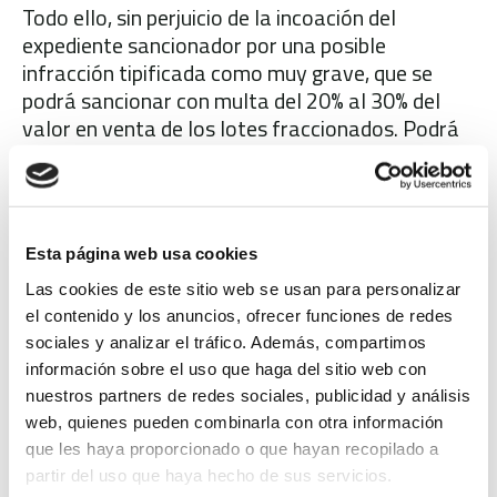
Todo ello, sin perjuicio de la incoación del
expediente sancionador por una posible
infracción tipificada como muy grave, que se
podrá sancionar con multa del 20% al 30% del
valor en venta de los lotes fraccionados. Podrá
considerarse como circunstancia agravante la
no suspensión de las actuaciones acordadas a
efectos de la cuantía de la sanción a imponer por
la Agencia Valenciana de Protección del
Esta página web usa cookies
Territorio.
Las cookies de este sitio web se usan para personalizar
Desde el Ayuntamiento se mantiene que se
el contenido y los anuncios, ofrecer funciones de redes
seguirá el mismo procedimiento en otras
sociales y analizar el tráfico. Además, compartimos
parcelas del término municipal de San Vicente
información sobre el uso que haga del sitio web con
del Raspeig donde también se han detectado
nuestros partners de redes sociales, publicidad y análisis
posibles divisiones irregulares del terreno.
web, quienes pueden combinarla con otra información
que les haya proporcionado o que hayan recopilado a
partir del uso que haya hecho de sus servicios.