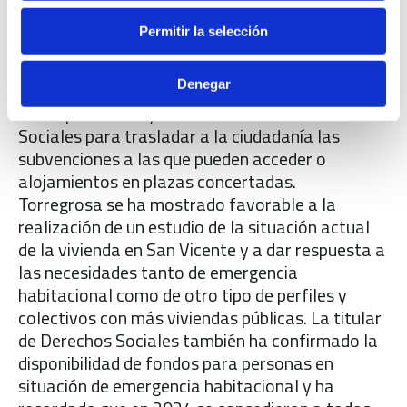
municipio y más inversión y ayudas, propuesta
Permitir la selección
rechazada por PP y Vox. La concejal Mariela
Torregrosa ha argumentado que las funciones de
Denegar
esta oficina de información y asesoramiento se
están prestando ya desde el área de Derechos
Sociales para trasladar a la ciudadanía las
subvenciones a las que pueden acceder o
alojamientos en plazas concertadas.
Torregrosa se ha mostrado favorable a la
realización de un estudio de la situación actual
de la vivienda en San Vicente y a dar respuesta a
las necesidades tanto de emergencia
habitacional como de otro tipo de perfiles y
colectivos con más viviendas públicas. La titular
de Derechos Sociales también ha confirmado la
disponibilidad de fondos para personas en
situación de emergencia habitacional y ha