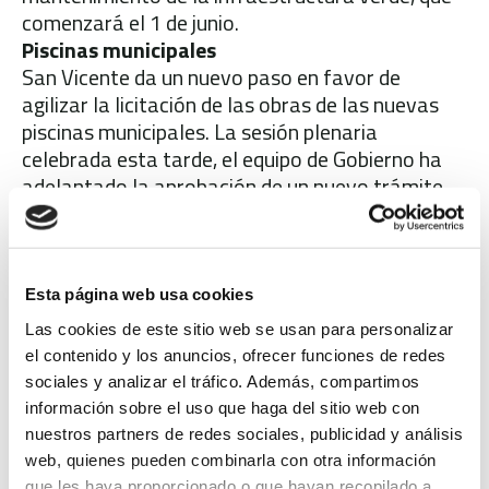
comenzará el 1 de junio.
Piscinas municipales
San Vicente da un nuevo paso en favor de
agilizar la licitación de las obras de las nuevas
piscinas municipales. La sesión plenaria
celebrada esta tarde, el equipo de Gobierno ha
adelantado la aprobación de un nuevo trámite,
necesario para convocar el concurso, que
consiste en la elevación de los porcentajes de las
anualidades 2026 y 2027 de forma que se
establezcan dos partidas de gastos de alrededor
Esta página web usa cookies
3 millones y 400.000 euros, respectivamente,
Las cookies de este sitio web se usan para personalizar
que se destinarán a la ejecución de la fase dos
el contenido y los anuncios, ofrecer funciones de redes
del Centro del Agua. El alcalde ha adelantado la
sociales y analizar el tráfico. Además, compartimos
intención de convocar la licitación en las
información sobre el uso que haga del sitio web con
próximas semanas.
nuestros partners de redes sociales, publicidad y análisis
También durante el desarrollo del orden del día
web, quienes pueden combinarla con otra información
se han aprobado otros asuntos, como la
que les haya proporcionado o que hayan recopilado a