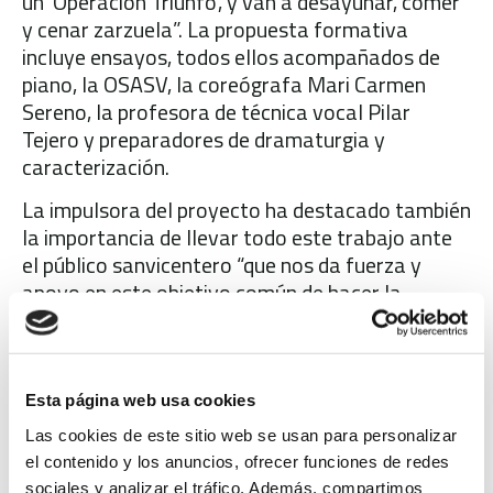
un ‘Operación Triunfo’, y van a desayunar, comer
y cenar zarzuela”. La propuesta formativa
incluye ensayos, todos ellos acompañados de
piano, la OSASV, la coreógrafa Mari Carmen
Sereno, la profesora de técnica vocal Pilar
Tejero y preparadores de dramaturgia y
caracterización.
La impulsora del proyecto ha destacado también
la importancia de llevar todo este trabajo ante
el público sanvicentero “que nos da fuerza y
apoyo en este objetivo común de hacer la
zarzuela de todos y para todos, llegando a más
gente cada vez”.
Por su parte, Figueroa ha asegurado “que en tres
Esta página web usa cookies
años se ha consolidado a nivel internacional este
Las cookies de este sitio web se usan para personalizar
proyecto pedagógico de zarzuela que nació en
el contenido y los anuncios, ofrecer funciones de redes
San Vicente y ha ido creciendo hasta llegar a
sociales y analizar el tráfico. Además, compartimos