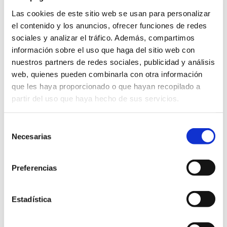
devolver”.
Las cookies de este sitio web se usan para personalizar
Ganadores de 2025
el contenido y los anuncios, ofrecer funciones de redes
Mejor Deportista Masculino: Iker Carbonell.
sociales y analizar el tráfico. Además, compartimos
Mejor Deportista Femenina: María Pastor.
información sobre el uso que haga del sitio web con
Mejor Deportista Infantil: Rita Céspedes
nuestros partners de redes sociales, publicidad y análisis
Delgado.
web, quienes pueden combinarla con otra información
Mejor Deportista Masculino Promesa:
que les haya proporcionado o que hayan recopilado a
Nicolás Clemente.
partir del uso que haya hecho de sus servicios.
Mejor Deportista Femenina Promesa: María
Franco.
Selección
Mejor Deportista con Discapacidad: Saul
Necesarias
de
Zamora.
consentimiento
Mejor Deportista Veterano o Veterana: Luis
Preferencias
Ortiz.
Mejor Arbitraje Deportivo: Javier Jover.
Mejor Gestión Deportiva: Manuel Mateo.
Estadística
Mejor Equipo Masculino: C. F. Jove Español
San Vicente.