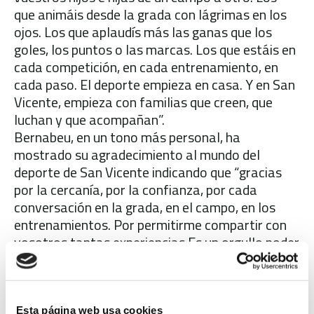
que animáis desde la grada con lágrimas en los
ojos. Los que aplaudís más las ganas que los
goles, los puntos o las marcas. Los que estáis en
cada competición, en cada entrenamiento, en
cada paso. El deporte empieza en casa. Y en San
Vicente, empieza con familias que creen, que
luchan y que acompañan”.
Bernabeu, en un tono más personal, ha
mostrado su agradecimiento al mundo del
deporte de San Vicente indicando que “gracias
por la cercanía, por la confianza, por cada
conversación en la grada, en el campo, en los
entrenamientos. Por permitirme compartir con
vosotros tantas experiencias.Es un orgullo poder
acompañaros desde dentro y ser parte, de todo
lo que construís cada día desde los clubes, las
escuelas y las familias. Creedme cuando os digo
que he recibido más de lo que jamás podré
Esta página web usa cookies