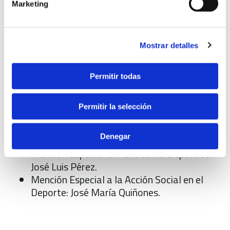
Marketing
Mejor Equipo Femenino: Club Rítmica San
Vicente (Infantil).
Además de la mención especial otorgada al cine
Mostrar detalles
La Esperanza, se han reconocido a cinco
sanvicenteros más con:
Mención Especial a la Excelencia Deportiva:
Permitir todas
Juan Escarré.
Mención Especial al Reconocimiento
Permitir la selección
Internacional: Fernando Carratalá.
Mención Especial a la Trayectoria
Denegar
Deportiva: Vicente Muñoz.
Mención Especial al Periodismo Deportivo:
José Luis Pérez.
Mención Especial a la Acción Social en el
Deporte: José María Quiñones.