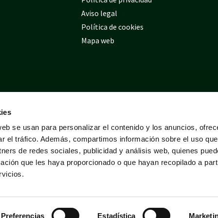
Aviso legal
Política de cookies
Mapa web
ies
web se usan para personalizar el contenido y los anuncios, ofrec
ar el tráfico. Además, compartimos información sobre el uso que
tners de redes sociales, publicidad y análisis web, quienes pue
ación que les haya proporcionado o que hayan recopilado a parti
vicios.
Preferencias
Estadística
Marketi
Desarrollado por
Tres
tristes
tigres