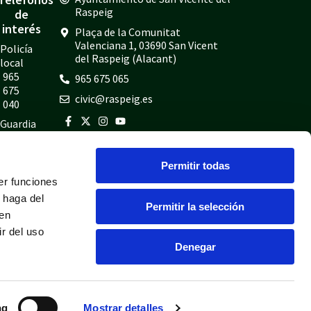
Raspeig
de
interés
Plaça de la Comunitat
Valenciana 1, 03690 San Vicent
Policía
del Raspeig (Alacant)
local
965
965 675 065
675
civic@raspeig.es
040
Guardia
civil
965
Permitir todas
675
er funciones
814
 haga del
Bomberos
Permitir la selección
den
965
r del uso
675
Denegar
697
ng
Mostrar detalles