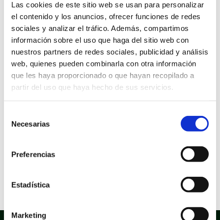
Ámbitos: Servicios relacionados con la ciudadanía.
Las cookies de este sitio web se usan para personalizar
Área: Sanidad y Consumo
Idioma: Castellano
el contenido y los anuncios, ofrecer funciones de redes
sociales y analizar el tráfico. Además, compartimos
Información sobre la aprobación
información sobre el uso que haga del sitio web con
Expediente de aprobación: 847372F
nuestros partners de redes sociales, publicidad y análisis
Decreto de aprobación: 4386
Fecha de aprobación: 14/10/2021
web, quienes pueden combinarla con otra información
que les haya proporcionado o que hayan recopilado a
Información sobre el documento:
partir del uso que haya hecho de sus servicios.
Tipo documental: Solicitud
Tipo de firma: Certificado electrónico, Firma manual
Estado de elaboración: Original, Copia electrónica
Selección
auténtica de documento papel
Origen: Ciudadano
Necesarias
de
Versión NTI: N11
consentimiento
Formato Ficheros: Texto
Nombre común: Pdf
Preferencias
Nombre formal: pdf
Tipo: Uso generalizo
Versión mínima aceptada: 1.4
Extensión: pdf
Estadística
Marketing