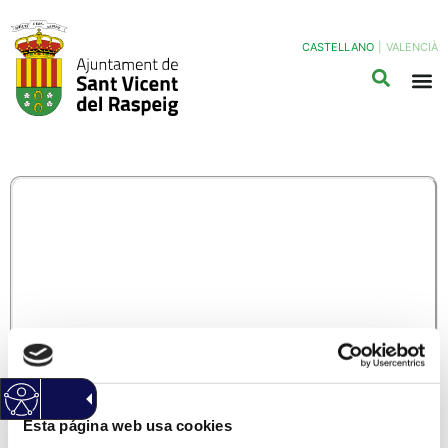
CASTELLANO
|
VALENCIÀ
CNS01 –
RECLAMACIÓN EN
MATERIA DE
CONSUMO
(Haz clic Aqui para descargar el modelo normalizado)
Información General
Código: CNS01
Esta página web usa cookies
Versión: 1