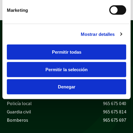
Extensión: pdf
Marketing
Mostrar detalles
Permitir todas
Permitir la selección
Política de privacidad
Aviso legal
Política de cookies
Mapa web
Denegar
Teléfonos de interés
Policía local
965 675 040
Guardia civil
965 675 814
Bomberos
965 675 697