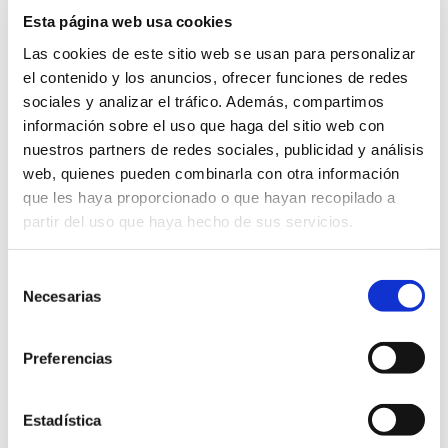
JUSTIFICATIVA LÍNEA B
Esta página web usa cookies
(Haz clic Aqui para descargar el modelo normalizado)
Las cookies de este sitio web se usan para personalizar
Información General
el contenido y los anuncios, ofrecer funciones de redes
Código: COM20/B
sociales y analizar el tráfico. Además, compartimos
Versión: 1
Área: Comercio
información sobre el uso que haga del sitio web con
Idioma: Castellano
nuestros partners de redes sociales, publicidad y análisis
web, quienes pueden combinarla con otra información
Información sobre la aprobación
que les haya proporcionado o que hayan recopilado a
Expediente de aprobación: 1636448W
Decreto de aprobación: 4647
partir del uso que haya hecho de sus servicios.
Fecha de aprobación: 11/09/2025
Información sobre el documento:
Selección
Tipo documental: Otros incautados
Necesarias
de
Estado de elaboración: Original, Copia electrónica
consentimiento
auténtica de documento papel
Origen: Ciudadano
Versión NTI: N11
Preferencias
Formato Ficheros: Texto
Nombre común: Pdf
Nombre formal: pdf
Tipo: Uso generalizo
Estadística
Versión mínima aceptada: 1.4