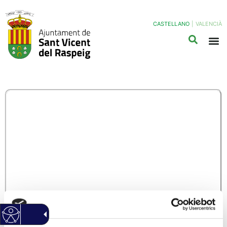
CASTELLANO
|
VALENCIÀ
CUL03C –
SUBVENCIONES PARA
LA REALIZACIÓN DE
ACTUACIONES DE
CARÁCTER CULTURAL
CUENTA JUSTIFICATIVA
(Haz clic Aqui para descargar el modelo normalizado)