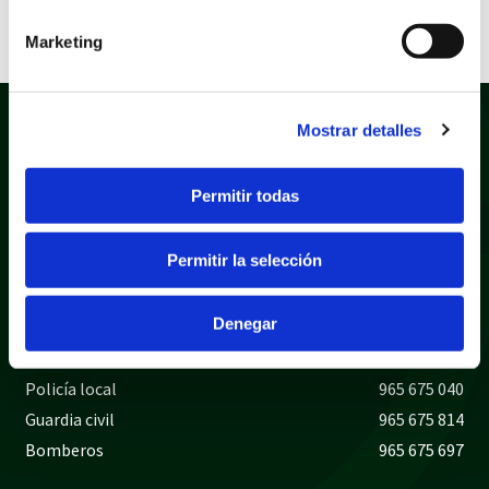
Extensión: pdf
Marketing
Mostrar detalles
Permitir todas
Permitir la selección
Política de privacidad
Aviso legal
Política de cookies
Mapa web
Denegar
Teléfonos de interés
Policía local
965 675 040
Guardia civil
965 675 814
Bomberos
965 675 697