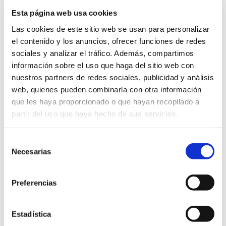
Esta página web usa cookies
Información General
Código: CUL03C
Las cookies de este sitio web se usan para personalizar
Versión: 1
Ámbitos: Servicios relacionados con la ciudadanía.,
el contenido y los anuncios, ofrecer funciones de redes
Servicios relacionados con las asociaciones.
sociales y analizar el tráfico. Además, compartimos
Área: Cultura
Idioma: Castellano
información sobre el uso que haga del sitio web con
nuestros partners de redes sociales, publicidad y análisis
Información sobre la aprobación
web, quienes pueden combinarla con otra información
Expediente de aprobación: 1040520R
que les haya proporcionado o que hayan recopilado a
Decreto de aprobación: 3195
Fecha de aprobación: 28/06/2022
partir del uso que haya hecho de sus servicios.
Información sobre el documento:
Selección
Tipo documental: Solicitud
Tipo de firma: Certificado electrónico, Firma manual
Necesarias
de
Estado de elaboración: Original, Copia electrónica
consentimiento
auténtica de documento papel
Origen: Ciudadano
Preferencias
Versión NTI: N11
Formato Ficheros: Texto
Nombre común: Pdf
Nombre formal: pdf
Estadística
Tipo: Uso generalizo
Versión mínima aceptada: 1.4