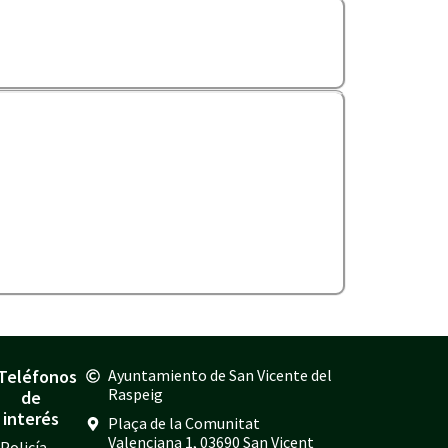
Teléfonos
Ayuntamiento de San Vicente del
Raspeig
de
interés
Plaça de la Comunitat
Valenciana 1, 03690 San Vicent
Policía