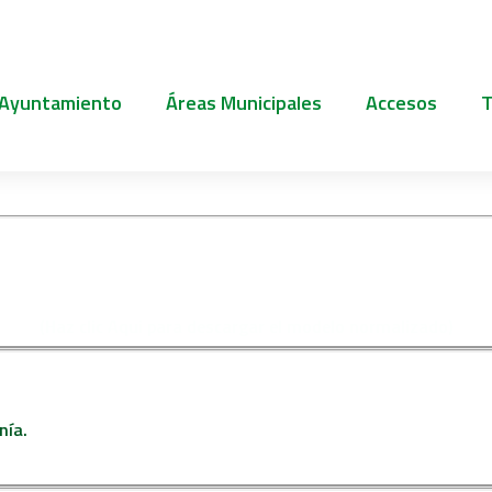
 Ayuntamiento
Áreas Municipales
Accesos
T
 ESCUELA DEPORTIVA DE 
RANO «ESTIUXIC» (HORARI
(Haz clic Aqui para descargar el modelo normalizado)
nía.