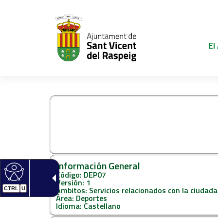
El
DEP07-CAMBIO EN
O ESCUELA DE VE
Información General
Código: DEP07
Versión: 1
Ámbitos: Servicios relacionados con la ciudada
CTRL
U
Área: Deportes
Idioma: Castellano