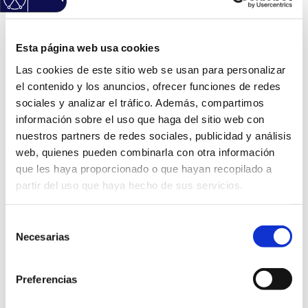
TEMPORADA
DEPORTIVA. HOJA DE
DESPLAZAMIENTO
Esta página web usa cookies
Las cookies de este sitio web se usan para personalizar
(Haz clic Aqui para descargar el modelo normalizado)
el contenido y los anuncios, ofrecer funciones de redes
Información General
sociales y analizar el tráfico. Además, compartimos
Código: DEP11B
información sobre el uso que haga del sitio web con
Versión: 2
nuestros partners de redes sociales, publicidad y análisis
Ámbitos: Servicios relacionados con las asociaciones.
Área: Deportes
web, quienes pueden combinarla con otra información
Idioma: Castellano
que les haya proporcionado o que hayan recopilado a
partir del uso que haya hecho de sus servicios.
Información sobre la aprobación
Expediente de aprobación: 1001754A
Decreto de aprobación: 3659
Selección
Fecha de aprobación: 22/07/2022
Necesarias
de
Información sobre el documento:
consentimiento
Tipo documental: Declaración
Tipo de firma: Certificado electrónico
Preferencias
Estado de elaboración: Original
Origen: Ciudadano