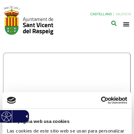
CASTELLANO
|
VALENCIÀ
PAD01 – HOJA DE
INSCRIPCIÓN
PADRONAL
(Haz clic Aqui para descargar el modelo normalizado)
Información General
Código: PAD01
Versión: 1
Esta página web usa cookies
Ámbitos: Servicios relacionados con la ciudadanía.
Área: Padrón Municipal Habitantes
Las cookies de este sitio web se usan para personalizar
Idioma: Castellano