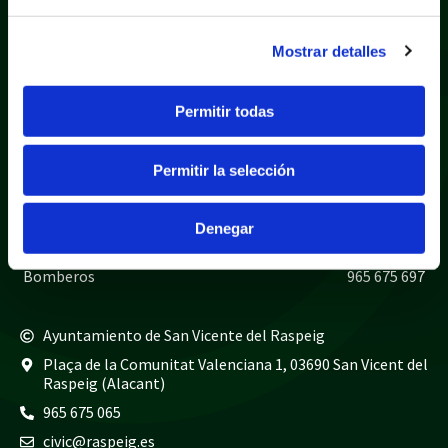
Mostrar detalles
Política de privacidad
Aviso legal
Permitir todas
Política de cookies
Mapa web
Permitir la selección
Teléfonos de interés
Policía local
965 675 040
Denegar
Guardia civil
965 675 814
Bomberos
965 675 697
Ayuntamiento de San Vicente del Raspeig
Plaça de la Comunitat Valenciana 1, 03690 San Vicent del
Raspeig (Alacant)
965 675 065
civic@raspeig.es