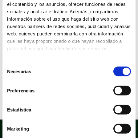
el contenido y los anuncios, ofrecer funciones de redes
Información sobre la aprobación
sociales y analizar el tráfico. Además, compartimos
Expediente de aprobación: 1322132W
información sobre el uso que haga del sitio web con
Decreto de aprobación: 3652
nuestros partners de redes sociales, publicidad y análisis
Fecha de aprobación: 30/07/24
web, quienes pueden combinarla con otra información
Información sobre el documento:
que les haya proporcionado o que hayan recopilado a
Tipo documental: Solicitud
partir del uso que haya hecho de sus servicios.
Tipo de firma: Certificado electrónico, Firma manual
Estado de elaboración: Original, Copia electrónica
auténtica de documento papel
Selección
Origen: Ciudadano
Versión NTI: N11
Necesarias
de
Formato Ficheros: Texto
consentimiento
Nombre común: Pdf
Nombre formal: pdf
Tipo: Uso generalizo
Preferencias
Versión mínima aceptada: 1.4
Extensión: pdf
Estadística
Marketing