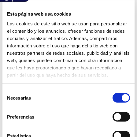
Y SIMILARES
(Haz clic Aqui para descargar el modelo normalizado)
Esta página web usa cookies
Información General
Las cookies de este sitio web se usan para personalizar
Código: INF01
el contenido y los anuncios, ofrecer funciones de redes
Versión: 1
Ámbitos: Servicios relacionados con la ciudadanía.,
sociales y analizar el tráfico. Además, compartimos
Servicios relacionados con empresas.
información sobre el uso que haga del sitio web con
Área: Mantenimiento y Servicios
Idioma: Castellano
nuestros partners de redes sociales, publicidad y análisis
web, quienes pueden combinarla con otra información
Información sobre la aprobación
que les haya proporcionado o que hayan recopilado a
Expediente de aprobación: 1379781N
partir del uso que haya hecho de sus servicios.
Decreto de aprobación: 5082
Fecha de aprobación: 25/10/2024
Selección
Información sobre el documento:
Necesarias
de
Tipo documental: Solicitud
Tipo de firma: Certificado electrónico, Firma manual
consentimiento
Estado de elaboración: Original, Copia electrónica
auténtica de documento papel
Preferencias
Origen: Ciudadano
Versión NTI: N11
Formato Ficheros: Texto
Nombre común: Pdf
Estadística