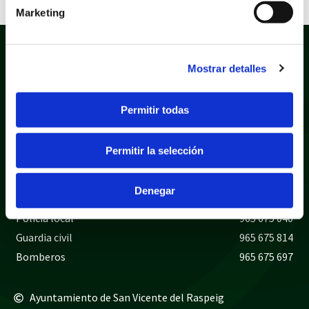
Marketing
Mostrar detalles
Permitir todas
Política de privacidad
Aviso legal
Permitir la selección
Política de cookies
Mapa web
Denegar
Teléfonos de interés
Policía local
965 675 040
Guardia civil
965 675 814
Bomberos
965 675 697
Ayuntamiento de San Vicente del Raspeig