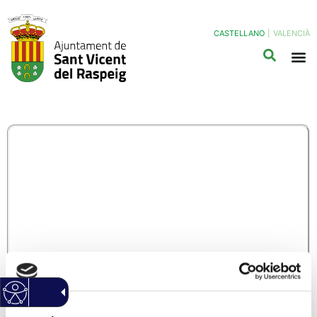
CASTELLANO
|
VALENCIÀ
OCU01 – SOLICITUD DE
OCUPACIÓN DE VÍA
PÚBLICA POR OBRAS,
CONTENEDORES Y
MUDANZAS
(Haz clic Aqui para descargar el modelo normalizado)
Información General