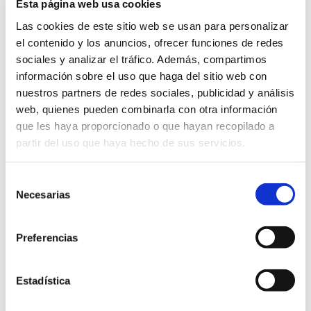
Esta página web usa cookies
Código: OCU01
Versión: 1
Las cookies de este sitio web se usan para personalizar
Ámbitos: Servicios relacionados con la ciudadanía.,
Servicios relacionados con empresas.
el contenido y los anuncios, ofrecer funciones de redes
Área: Ocupación de Vía Pública
sociales y analizar el tráfico. Además, compartimos
Idioma: Castellano
información sobre el uso que haga del sitio web con
Información sobre la aprobación
nuestros partners de redes sociales, publicidad y análisis
Expediente de aprobación: 873801N
web, quienes pueden combinarla con otra información
Decreto de aprobación: 4563
que les haya proporcionado o que hayan recopilado a
Fecha de aprobación: 21/10/2021
partir del uso que haya hecho de sus servicios.
Información sobre el documento:
Tipo documental: Solicitud
Selección
Tipo de firma: Certificado electrónico, Firma manual
Estado de elaboración: Original, Copia electrónica
Necesarias
de
auténtica de documento papel
consentimiento
Origen: Ciudadano
Versión NTI: N11
Formato Ficheros: Texto
Preferencias
Nombre común: Pdf
Nombre formal: pdf
Tipo: Uso generalizo
Versión mínima aceptada: 1.4
Estadística
Extensión: pdf