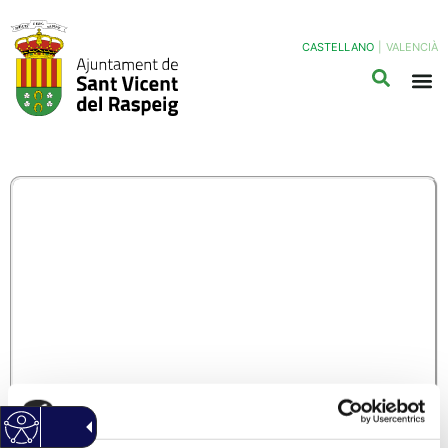
CASTELLANO
|
VALENCIÀ
OCU03/A – SOLICITUD
AUTORIZACIÓN
PUESTO MERCADO
FIESTAS PATRONALES
Y MOROS Y
CRISTIANOS
(Haz clic Aqui para descargar el modelo normalizado)