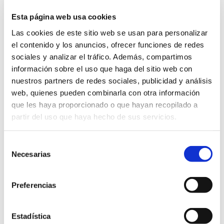
Información General
Esta página web usa cookies
Código: OCU03/A
Versión: 1
Las cookies de este sitio web se usan para personalizar
Ámbitos: Servicios relacionados con la ciudadanía.,
el contenido y los anuncios, ofrecer funciones de redes
Servicios relacionados con empresas.
Área: Ocupación de Vía Pública
sociales y analizar el tráfico. Además, compartimos
Idioma: Castellano
información sobre el uso que haga del sitio web con
nuestros partners de redes sociales, publicidad y análisis
Información sobre la aprobación
web, quienes pueden combinarla con otra información
Expediente de aprobación: 907175Q
Decreto de aprobación: Acuerdo Junta Gobierno Local (
que les haya proporcionado o que hayan recopilado a
SEFYCU 3458857)
partir del uso que haya hecho de sus servicios.
Fecha de aprobación: 27/01/2022
Información sobre el documento:
Selección
Tipo documental: Solicitud
Necesarias
de
Tipo de firma: Certificado electrónico, Firma manual
Estado de elaboración: Original, Copia electrónica
consentimiento
auténtica de documento papel
Origen: Ciudadano
Preferencias
Versión NTI: N11
Formato Ficheros: Texto
Nombre común: Pdf
Nombre formal: pdf
Estadística
Tipo: Uso generalizo