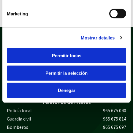
Versión mínima aceptada: 1.4
Extensión: pdf
Marketing
Mostrar detalles
Permitir todas
Permitir la selección
Política de privacidad
Aviso legal
Política de cookies
Mapa web
Denegar
Teléfonos de interés
Policía local
965 675 040
Guardia civil
965 675 814
Bomberos
965 675 697