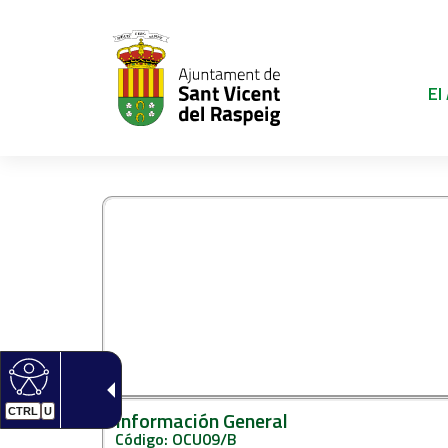
El
OCU09/B – DECLA
EL OTORGAMIENT
SEDENTARIA 
CTRL
U
Información General
Código: OCU09/B