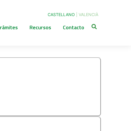
CASTELLANO
|
VALENCIÀ
rámites
Recursos
Contacto
ONVOCATORIA PARA
ARA LA VENTA NO
AISLADOS CON