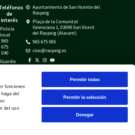
Teléfonos
Ayuntamiento de San Vicente del
Raspeig
de
interés
Plaça de la Comunitat
Valenciana 1, 03690 San Vicent
Policía
del Raspeig (Alacant)
local
965
965 675 065
675
civic@raspeig.es
040
Guardia
civil
965
Permitir todas
675
er funciones
814
 haga del
Bomberos
Permitir la selección
den
965
r del uso
675
Denegar
697