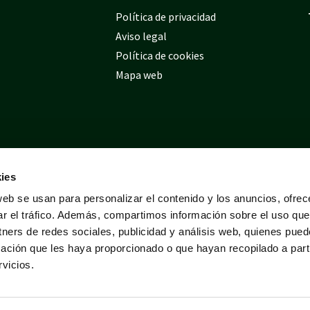
Política de privacidad
Aviso legal
Política de cookies
Mapa web
ies
web se usan para personalizar el contenido y los anuncios, ofrec
ar el tráfico. Además, compartimos información sobre el uso que
tners de redes sociales, publicidad y análisis web, quienes pue
ación que les haya proporcionado o que hayan recopilado a parti
vicios.