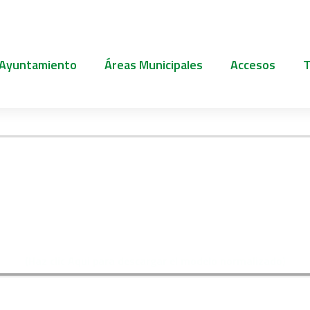
 Ayuntamiento
Áreas Municipales
Accesos
T
RACIÓN RESPONSABLE C
O DE AUTORIZACIONES P
DE CHURROS EN PUESTOS 
UBICACIÓN FIJA
(Haz clic Aqui para descargar el modelo normalizado)