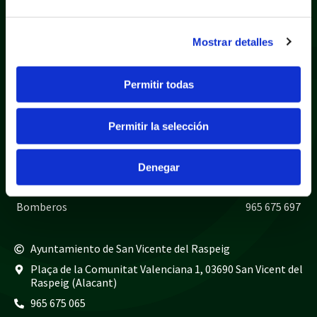
Mostrar detalles
Permitir todas
Política de privacidad
Aviso legal
Política de cookies
Mapa web
Permitir la selección
Teléfonos de interés
Policía local
965 675 040
Denegar
Guardia civil
965 675 814
Bomberos
965 675 697
Ayuntamiento de San Vicente del Raspeig
Plaça de la Comunitat Valenciana 1, 03690 San Vicent del
Raspeig (Alacant)
965 675 065