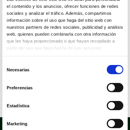
Idioma: Castellano
el contenido y los anuncios, ofrecer funciones de redes
sociales y analizar el tráfico. Además, compartimos
Información sobre la aprobación
información sobre el uso que haga del sitio web con
Expediente de aprobación: 985140A
Decreto de aprobación: 1287
nuestros partners de redes sociales, publicidad y análisis
Fecha de aprobación: 10/03/2022
web, quienes pueden combinarla con otra información
que les haya proporcionado o que hayan recopilado a
Información sobre el documento:
Tipo documental: Solicitud
partir del uso que haya hecho de sus servicios.
Tipo de firma: Certificado electrónico, Firma manual
Estado de elaboración: Original, Copia electrónica
auténtica de documento papel
Selección
Origen: Ciudadano
Necesarias
de
Versión NTI: N11
Formato Ficheros: Texto
consentimiento
Nombre común: Pdf
Nombre formal: pdf
Preferencias
Tipo: Uso generalizo
Versión mínima aceptada: 1.4
Extensión: pdf
Estadística
Marketing