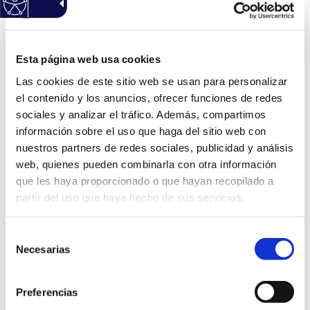
REALIZACIÓN DE UN
PROGRAMA EN RADIO
SAN VICENTE
Esta página web usa cookies
(Haz clic Aqui para descargar el modelo normalizado)
Las cookies de este sitio web se usan para personalizar
el contenido y los anuncios, ofrecer funciones de redes
Información General
sociales y analizar el tráfico. Además, compartimos
Código: RAD01A
Versión: 1
información sobre el uso que haga del sitio web con
Ámbitos: Servicios relacionados con la ciudadanía.,
nuestros partners de redes sociales, publicidad y análisis
Servicios relacionados con empresas., Servicios
relacionados con las asociaciones.
web, quienes pueden combinarla con otra información
Área: Radio Municipal
que les haya proporcionado o que hayan recopilado a
Idioma: Castellano
partir del uso que haya hecho de sus servicios.
Información sobre la aprobación
Expediente de aprobación: 1199231Z
Selección
Decreto de aprobación: 3699
Fecha de aprobación: 18/07/2023
Necesarias
de
consentimiento
Información sobre el documento:
Tipo documental: Acuerdo
Preferencias
Estado de elaboración: Original, Copia electrónica