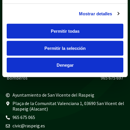
Mostrar detalles
Política de privacidad
Aviso legal
Permitir todas
Política de cookies
Mapa web
Permitir la selección
Teléfonos de interés
Policía local
965 675 040
Denegar
Guardia civil
965 675 814
Bomberos
965 675 697
Ayuntamiento de San Vicente del Raspeig
Plaça de la Comunitat Valenciana 1, 03690 San Vicent del
Raspeig (Alacant)
965 675 065
civic@raspeig.es