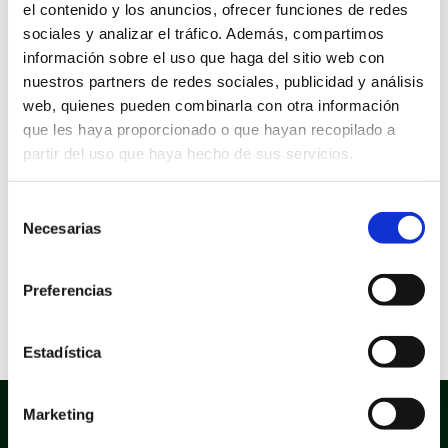
el contenido y los anuncios, ofrecer funciones de redes
Información sobre la aprobación
sociales y analizar el tráfico. Además, compartimos
Expediente de aprobación: 873792A
información sobre el uso que haga del sitio web con
Decreto de aprobación: 4912
Fecha de aprobación: 05/11/2021
nuestros partners de redes sociales, publicidad y análisis
web, quienes pueden combinarla con otra información
Información sobre el documento:
que les haya proporcionado o que hayan recopilado a
Tipo documental: Solicitud
partir del uso que haya hecho de sus servicios.
Tipo de firma: Certificado electrónico, Firma manual
Estado de elaboración: Original, Copia electrónica
auténtica de documento papel
Origen: Ciudadano
Selección
Versión NTI: N11
Necesarias
de
Formato Ficheros: Texto
Nombre común: Pdf
consentimiento
Nombre formal: pdf
Tipo: Uso generalizo
Preferencias
Versión mínima aceptada: 1.4
Extensión: pdf
Estadística
Marketing