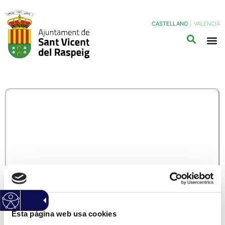
CASTELLANO
|
VALENCIÀ
SER13/B – CUENTA
JUSTIFICATIVA
SIMPLIFICADA DE
SUBVENCIONES
(Haz clic Aqui para descargar el modelo normalizado)
Información General
Código: SER13/B
Esta página web usa cookies
Versión: 1