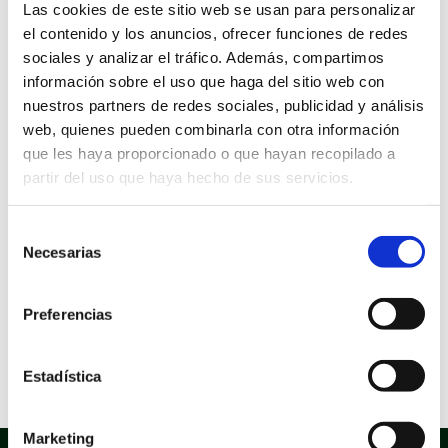
Ámbitos: Servicios relacionados con la ciudadanía.
Las cookies de este sitio web se usan para personalizar
Área: Servicios Sociales
Idioma: Castellano
el contenido y los anuncios, ofrecer funciones de redes
sociales y analizar el tráfico. Además, compartimos
Información sobre la aprobación
información sobre el uso que haga del sitio web con
Expediente de aprobación: 967257N
nuestros partners de redes sociales, publicidad y análisis
Decreto de aprobación: 649
Fecha de aprobación: 13/02/2022
web, quienes pueden combinarla con otra información
que les haya proporcionado o que hayan recopilado a
Información sobre el documento:
partir del uso que haya hecho de sus servicios.
Tipo documental: Solicitud
Tipo de firma: Certificado electrónico, Firma manual
Estado de elaboración: Original, Copia electrónica
Selección
auténtica de documento papel
Origen: Ciudadano
Necesarias
de
Versión NTI: N11
consentimiento
Formato Ficheros: Texto
Nombre común: Pdf
Preferencias
Nombre formal: pdf
Tipo: Uso generalizo
Versión mínima aceptada: 1.4
Extensión: pdf
Estadística
Marketing