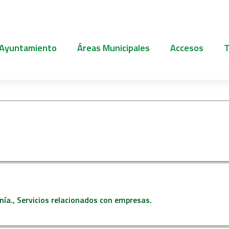
 Ayuntamiento
Áreas Municipales
Accesos
T
UD DE LICENCIA MUNICIP
PARA CAMBIOS DE USO
(Haz clic Aqui para descargar el modelo normalizado)
nía., Servicios relacionados con empresas.