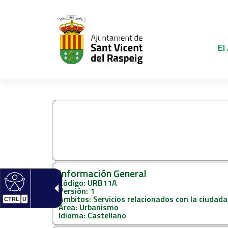
El
URB11A- SOLICIT
Información General
Código: URB11A
Versión: 1
Ámbitos: Servicios relacionados con la ciudada
CTRL
U
Área: Urbanismo
Idioma: Castellano