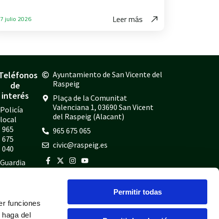
Leer más
7 julio 2026
Teléfonos
Ayuntamiento de San Vicente del
Raspeig
de
interés
Plaça de la Comunitat
Valenciana 1, 03690 San Vicent
Policía
del Raspeig (Alacant)
local
965
965 675 065
675
civic@raspeig.es
040
Guardia
civil
965
Permitir todas
675
er funciones
814
 haga del