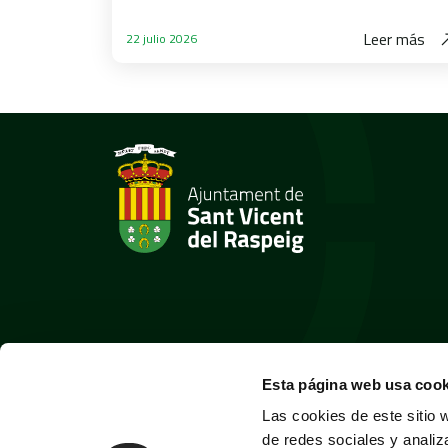
Leer más
22 julio 2026
Esta página web usa cook
Las cookies de este sitio 
de redes sociales y analiz