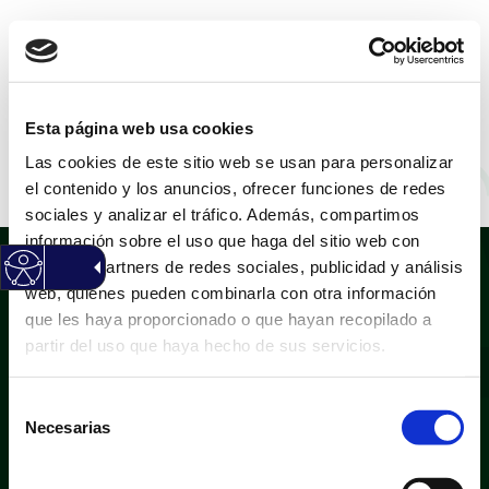
CASTELLANO
|
VALENCIÀ
Esta página web usa cookies
Las cookies de este sitio web se usan para personalizar
Alberto Beviá
el contenido y los anuncios, ofrecer funciones de redes
sociales y analizar el tráfico. Además, compartimos
información sobre el uso que haga del sitio web con
nuestros partners de redes sociales, publicidad y análisis
web, quienes pueden combinarla con otra información
que les haya proporcionado o que hayan recopilado a
partir del uso que haya hecho de sus servicios.
Selección
Política de privacidad
Aviso legal
Necesarias
de
Política de cookies
Mapa web
consentimiento