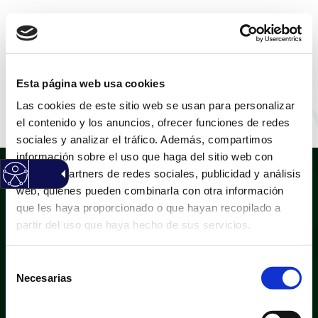
CASTELLANO
|
VALENCIÀ
Esta página web usa cookies
Las cookies de este sitio web se usan para personalizar
Damián Onteniente
el contenido y los anuncios, ofrecer funciones de redes
sociales y analizar el tráfico. Además, compartimos
información sobre el uso que haga del sitio web con
nuestros partners de redes sociales, publicidad y análisis
web, quienes pueden combinarla con otra información
que les haya proporcionado o que hayan recopilado a
partir del uso que haya hecho de sus servicios.
Selección
Política de privacidad
Aviso legal
Necesarias
de
Política de cookies
Mapa web
consentimiento